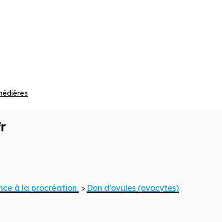
nédières
r
ciel de la
ne
ance à la procréation
>
Don d'ovules (ovocytes)