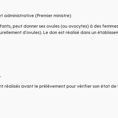
OM
 SA
IEI
et administrative (Premier ministre)
fants, peut donner ses ovules (ou ovocytes) à des femme
JA
rellement d'ovules). Le don est réalisé dans un établissem
s
.
 réalisés avant le prélèvement pour vérifier son état de 