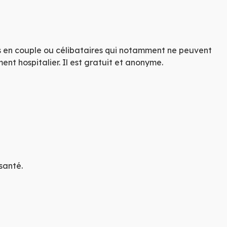
MU
IN
X L
s en couple ou célibataires qui notamment ne peuvent
LAT
ent hospitalier. Il est gratuit et anonyme.
santé.