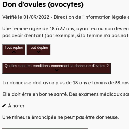
C
DE
Don d'ovules (ovocytes)
YR
Vérifié le 01/09/2022 - Direction de l'information légale 
Une femme âgée de 18 à 37 ans, ayant eu ou non des en
DE
pas avoir d'enfant (par exemple, si la femme n'a pas natu
Tout replier
Tout déplier
Quelles sont les conditions concernant la donneuse d'ovules ?
La donneuse doit avoir
plus de 18 ans
et
moins de 38 an
Elle doit être en bonne santé. Des examens médicaux sont
À noter
Une mineure émancipée ne peut pas être donneuse.