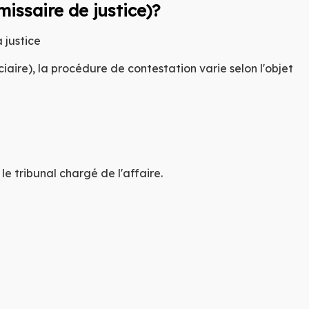
MU
IN
issaire de justice)?
X L
 justice
iaire), la procédure de contestation varie selon l'objet
LAT
le tribunal chargé de l'affaire.