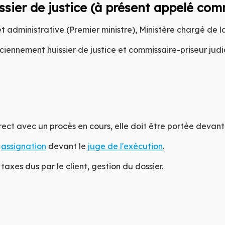
OM
 SA
sier de justice (à présent appelé comm
IEI
et administrative (Premier ministre), Ministère chargé de la
ciennement huissier de justice et commissaire-priseur judic
JA
rect avec un procès en cours, elle doit être portée devant 
r
assignation
devant le
juge de l'exécution
.
axes dus par le client, gestion du dossier.