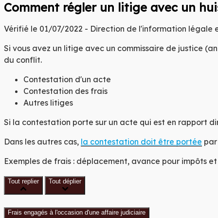
C
DE
Comment régler un litige avec un huis
YR
Vérifié le 01/07/2022 - Direction de l'information légale 
Si vous avez un litige avec un commissaire de justice (an
DE
du conflit.
Contestation d'un acte
Contestation des frais
Autres litiges
Si la contestation porte sur un acte qui est en rapport di
Dans les autres cas,
la contestation doit être portée
pa
Exemples de frais : déplacement, avance pour impôts et t
Tout replier
Tout déplier
Frais engagés à l'occasion d'une affaire judiciaire